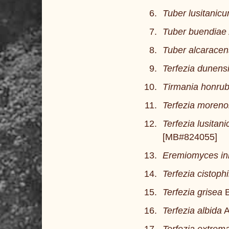
Tuber lusitanic
Tuber buendiae
Tuber alcarace
Terfezia dunens
Tirmania honrub
Terfezia moreno
Terfezia lusitani
[MB#824055]
Eremiomyces inn
Terfezia cistophi
Terfezia grisea
B
Terfezia albida
A