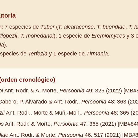
toría
r:
7 especies de
Tuber
(
T. alcaracense
,
T. buendiae
,
T. 
dlopezii
,
T. mohedanoi
), 1 especie de
Eremiomyces
y 3 
da
).
species de
Terfezia
y 1 especie de
Tirmania
.
(orden cronológico)
oi
Ant. Rodr. & A. Morte,
Persoonia
49: 325 (2022) [MB
abero, P. Alvarado & Ant. Rodr.,
Persoonia
48: 363 (20
ii
Ant. Rodr., Morte & Muñ.-Moh.,
Persoonia
48: 365 (2
ns
Ant. Rodr. & Morte,
Persoonia
47: 365 (2021) [MB#8
liae
Ant. Rodr. & Morte,
Persoonia
46: 517 (2021) [MB#