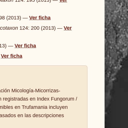
taxon
124: 195 (2013) —
Ver
98 (2013) —
Ver ficha
cotaxon
124: 200 (2013) —
Ver
013) —
Ver ficha
—
Ver ficha
ación Micología-Micorrizas-
n registradas en Index Fungorum /
nibles en Trufamania incluyen
basados en las descripciones