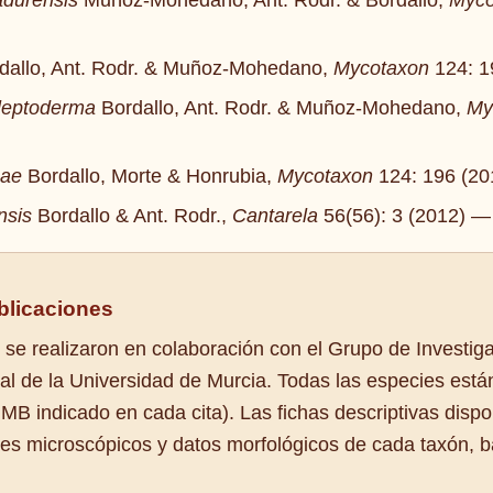
adurensis
Muñoz-Mohedano, Ant. Rodr. & Bordallo,
Myco
dallo, Ant. Rodr. & Muñoz-Mohedano,
Mycotaxon
124: 1
oleptoderma
Bordallo, Ant. Rodr. & Muñoz-Mohedano,
My
cae
Bordallo, Morte & Honrubia,
Mycotaxon
124: 196 (2
nsis
Bordallo & Ant. Rodr.,
Cantarela
56(56): 3 (2012) 
blicaciones
 se realizaron en colaboración con el Grupo de Investig
al de la Universidad de Murcia. Todas las especies está
 indicado en cada cita). Las fichas descriptivas dispo
eres microscópicos y datos morfológicos de cada taxón, 