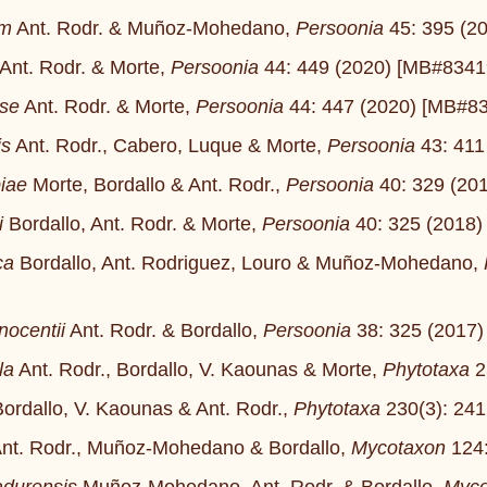
um
Ant. Rodr. & Muñoz-Mohedano,
Persoonia
45: 395 (2
Ant. Rodr. & Morte,
Persoonia
44: 449 (2020) [MB#834
nse
Ant. Rodr. & Morte,
Persoonia
44: 447 (2020) [MB#
is
Ant. Rodr., Cabero, Luque & Morte,
Persoonia
43: 411
iae
Morte, Bordallo & Ant. Rodr.,
Persoonia
40: 329 (20
i
Bordallo, Ant. Rodr. & Morte,
Persoonia
40: 325 (2018
ca
Bordallo, Ant. Rodriguez, Louro & Muñoz-Mohedano,
ocentii
Ant. Rodr. & Bordallo,
Persoonia
38: 325 (2017
la
Ant. Rodr., Bordallo, V. Kaounas & Morte,
Phytotaxa
2
ordallo, V. Kaounas & Ant. Rodr.,
Phytotaxa
230(3): 24
nt. Rodr., Muñoz-Mohedano & Bordallo,
Mycotaxon
124: