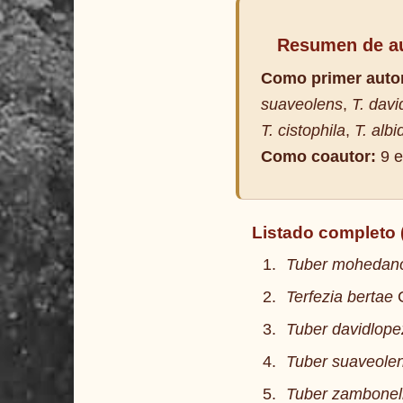
Resumen de au
Como primer auto
suaveolens
,
T. davi
T. cistophila
,
T. albi
Como coautor:
9 e
Listado completo 
Tuber mohedan
Terfezia bertae
C
Tuber davidlopez
Tuber suaveole
Tuber zambonel