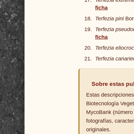
Terfezia extrem
ficha
Terfezia pini
Bor
Terfezia pseud
ficha
Terfezia eliocro
Terfezia canarie
Sobre estas pu
Estas descripciones
Biotecnología Veget
MycoBank (número MB
fotografías, caract
originales.