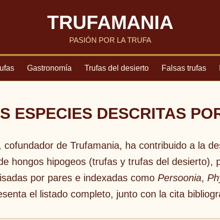
TRUFAMANIA
PASIÓN POR LA TRUFA
rufas
Gastronomía
Trufas del desierto
Falsas trufas
S ESPECIES DESCRITAS PO
 cofundador de Trufamania, ha contribuido a la des
e hongos hipogeos (trufas y trufas del desierto), p
evisadas por pares e indexadas como
Persoonia
,
Ph
senta el listado completo, junto con la cita bibliogr