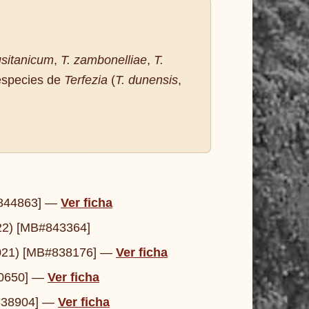
lusitanicum
,
T. zambonelliae
,
T.
especies de
Terfezia
(
T. dunensis
,
#844863] —
Ver ficha
22) [MB#843364]
021) [MB#838176] —
Ver ficha
40650] —
Ver ficha
838904] —
Ver ficha