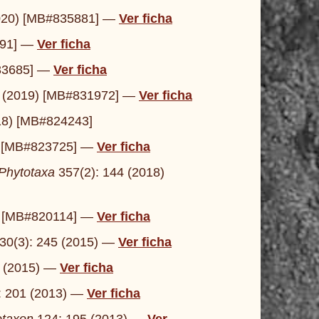
020) [MB#835881] —
Ver ficha
191] —
Ver ficha
833685] —
Ver ficha
 (2019) [MB#831972] —
Ver ficha
18) [MB#824243]
) [MB#823725] —
Ver ficha
Phytotaxa
357(2): 144 (2018)
) [MB#820114] —
Ver ficha
30(3): 245 (2015) —
Ver ficha
1 (2015) —
Ver ficha
 201 (2013) —
Ver ficha