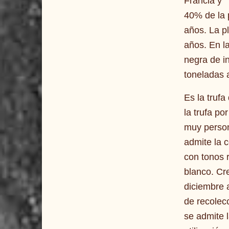
Francia y
"
40% de la 
años. La p
años. En la
negra de i
toneladas 
Es la truf
la trufa p
muy person
admite la 
con tonos r
blanco. Cr
diciembre 
de recolec
se admite l