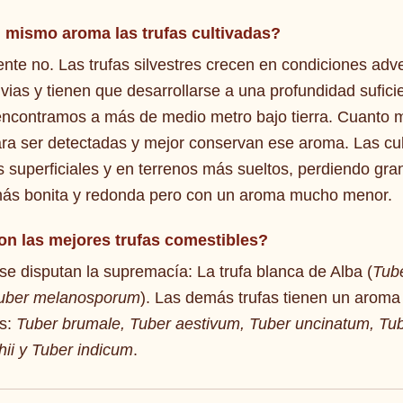
l mismo aroma las trufas cultivadas?
te no. Las trufas silvestres crecen en condiciones adv
vias y tienen que desarrollarse a una profundidad sufici
encontramos a más de medio metro bajo tierra. Cuanto
ara ser detectadas y mejor conservan ese aroma. Las cult
 superficiales y en terrenos más sueltos, perdiendo gran
más bonita y redonda pero con un aroma mucho menor.
on las mejores trufas comestibles?
se disputan la supremacía: La trufa blanca de Alba (
Tub
uber melanosporum
). Las demás trufas tienen un aroma
os:
Tuber brumale, Tuber aestivum, Tuber uncinatum, T
hii y Tuber indicum
.