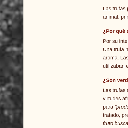
Las trufas
animal, pr
¿Por qué 
Por su inte
Una trufa 
aroma. Las
utilizaban
¿Son
verd
Las trufas
virtudes a
para
"prod
tratado, pr
fruto busca