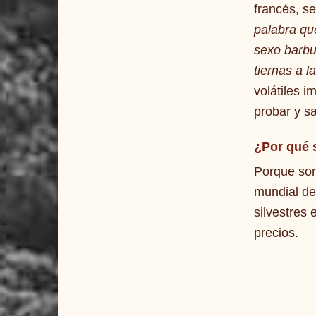
francés, se
palabra qu
sexo barb
tiernas a 
volátiles i
probar y s
¿Por qué
Porque son
mundial de 
silvestres
precios.