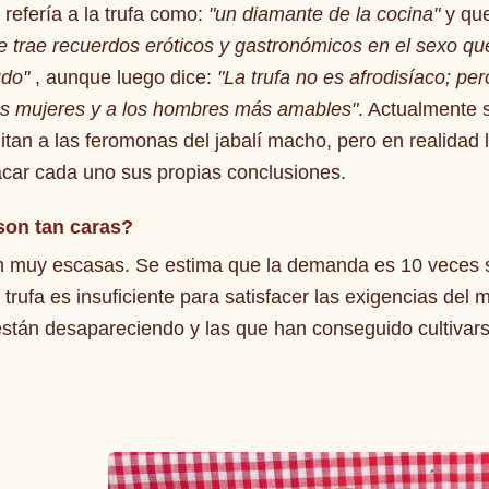
 refería a la trufa como:
"un diamante de la cocina"
y qu
e trae recuerdos eróticos y gastronómicos en el sexo que
udo"
, aunque luego dice:
"La trufa no es afrodisíaco; p
las mujeres y a los hombres más amables"
. Actualmente 
mitan a las feromonas del jabalí macho, pero en realidad 
acar cada uno sus propias conclusiones.
son tan caras?
 muy escasas. Se estima que la demanda es 10 veces su
trufa es insuficiente para satisfacer las exigencias del m
 están desapareciendo y las que han conseguido cultivar