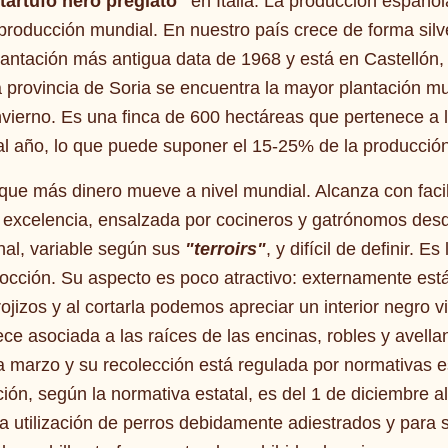
tartufo nero pregiato"
en Italia. La producción españo
producción mundial. En nuestro país crece de forma silv
lantación más antigua data de 1968 y está en Castellón
 provincia de Soria se encuentra la mayor plantación mun
nvierno. Es una finca de 600 hectáreas que pertenece a 
al año, lo que puede suponer el 15-25% de la producci
a que más dinero mueve a nivel mundial. Alcanza con faci
or excelencia, ensalzada por cocineros y gatrónomos des
al, variable según sus
"terroirs"
, y difícil de definir. E
cocción. Su aspecto es poco atractivo: externamente está
ojizos y al cortarla podemos apreciar un interior negro v
ece asociada a las raíces de las encinas, robles y avell
a marzo y su recolección está regulada por normativas e
ción, según la normativa estatal, es del 1 de diciembre 
a utilización de perros debidamente adiestrados y para s