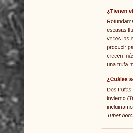
¿Tienen e
Rotundamen
escasas llu
veces las 
producir p
crecen más
una trufa 
¿Cuáles
s
Dos trufas 
invierno (
T
incluiríam
Tuber borc