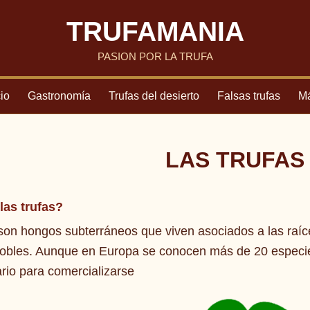
TRUFAMANIA
PASION POR LA TRUFA
cio
Gastronomía
Trufas del desierto
Falsas trufas
Má
LAS TRUFAS
las trufas?
 son hongos subterráneos que viven asociados a las raíc
robles. Aunque en Europa se conocen más de 20 especies
ario para comercializarse