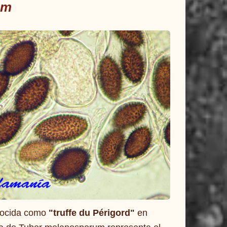
um
nocida como
"truffe du Périgord"
en