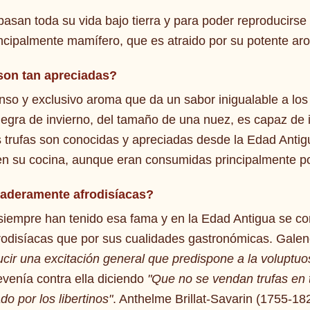
 pasan toda su vida bajo tierra y para poder reproducirs
incipalmente mamífero, que es atraido por su potente ar
son tan apreciadas?
nso y exclusivo aroma que da un sabor inigualable a los 
negra de invierno, del tamaño de una nuez, es capaz de 
 trufas son conocidas y apreciadas desde la Edad Antigu
 en su cocina, aunque eran consumidas principalmente por
aderamente afrodisíacas?
 siempre han tenido esa fama y en la Edad Antigua se 
frodisíacas que por sus cualidades gastronómicas. Galen
ucir una excitación general que predispone a la voluptuo
evenía contra ella diciendo
"Que no se vendan trufas en 
do por los libertinos"
. Anthelme Brillat-Savarin (1755-18