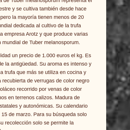
la de Tuber melanosporum representa el
estre y se cultiva también desde hace
, pero la mayoría tienen menos de 20
dial dedicada al cultivo de la trufa
la empresa Arotz y que produce varias
ón mundial de Tuber melanosporum.
lidad un precio de 1.000 euros el kg. Es
de la antigüedad. Su aroma es intenso y
s la trufa que más se utiliza en cocina y
 recubierta de verrugas de color negro
ioláceo recorrido por venas de color
anos en terrenos calizos. Madura de
statales y autonómicas. Su calendario
al 15 de marzo. Para su búsqueda solo
u recolección solo se permite la