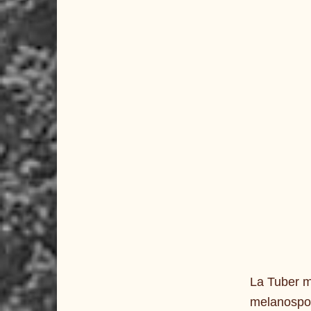
La Tuber m
melanospor