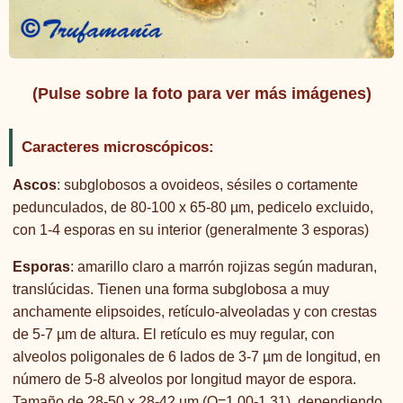
(Pulse sobre la foto para ver más imágenes)
Caracteres microscópicos:
Ascos
: subglobosos a ovoideos, sésiles o cortamente
pedunculados, de 80-100 x 65-80 µm, pedicelo excluido,
con 1-4 esporas en su interior (generalmente 3 esporas)
Esporas
: amarillo claro a marrón rojizas según maduran,
translúcidas. Tienen una forma subglobosa a muy
anchamente elipsoides, retículo-alveoladas y con crestas
de 5-7 µm de altura. El retículo es muy regular, con
alveolos poligonales de 6 lados de 3-7 µm de longitud, en
número de 5-8 alveolos por longitud mayor de espora.
Tamaño de 28-50 x 28-42 µm (Q=1,00-1,31), dependiendo