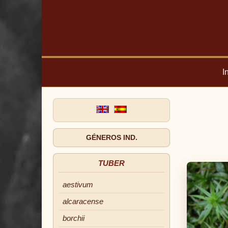
I
GÉNEROS IND.
TUBER
aestivum
alcaracense
borchii