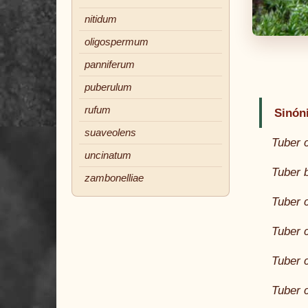
nitidum
oligospermum
panniferum
puberulum
rufum
Sinón
suaveolens
Tuber 
uncinatum
Tuber 
zambonelliae
Tuber c
Tuber c
Tuber c
Tuber c