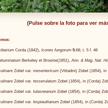
(Pulse sobre la foto para ver m
imos:
cibarium
Corda (1842),
Icones fungorum
5
:68, t. 5 f. 46
bituminatum
Berkeley et Broome(1851),
Ann. & Mag. Nat. Hi
ulinare
Zobel var.
mesentericum
(Vittadini) Zobel (1854), i
ulinare
Zobel var.
tesserulatum
Zobel (1854), in (Corda) Zo
ulinare
Zobel var.
tulasneanum
Zobel (1854), in (Corda) Zo
ulinare
Zobel var.
lespiaultianum
Zobel (1854), in (Corda) Z