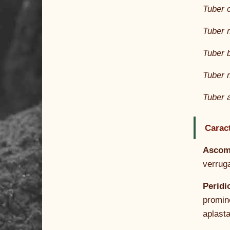
Tuber c
Tuber 
Tuber 
Tuber 
Tuber 
Carac
Asco
verrug
Peridi
promin
aplast