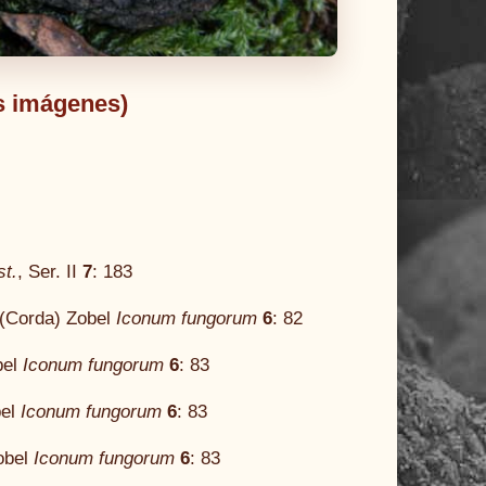
ás imágenes)
st.
, Ser. II
7
: 183
n (Corda) Zobel
Iconum fungorum
6
: 82
bel
Iconum fungorum
6
: 83
bel
Iconum fungorum
6
: 83
obel
Iconum fungorum
6
: 83