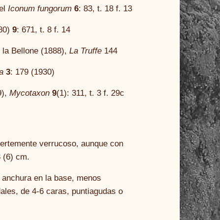
bel
Iconum fungorum
6
: 83, t. 18 f. 13
80)
9
: 671, t. 8 f. 14
 la Bellone (1888),
La Truffe
144
a
3
: 179 (1930)
9),
Mycotaxon
9
(1): 311, t. 3 f. 29c
Fuertemente verrucoso, aunque con
 (6) cm.
e anchura en la base, menos
dales, de 4-6 caras, puntiagudas o