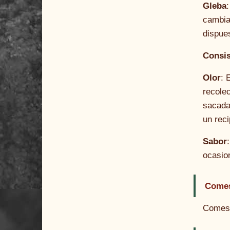
Gleba
cambia
dispue
Consis
Olor
: 
recole
sacada 
un reci
Sabor
ocasio
Comes
Comest