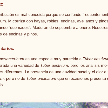
t:
tribución es mal conocida porque se confunde frecuentemen
um. Micorriza con hayas, robles, encinas, avellanos y pinos
ando "quemados". Maduran de septiembre a enero. Nosotro
s de encinas y pinos.
tarios:
mesentericum
es una especie muy parecida a
Tuber aestiv
erada una variedad de
Tuber aestivum
, pero los análisis m
s diferentes. La presencia de una cavidad basal y el olor a 
um
, pero no de
Tuber uncinatum
que en ocasiones presenta u
do.