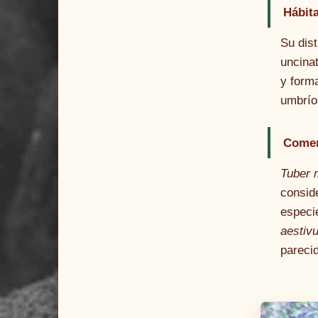
Hábita
Su dis
uncinat
y form
umbrío
Comen
Tuber 
consid
especie
aestiv
pareci