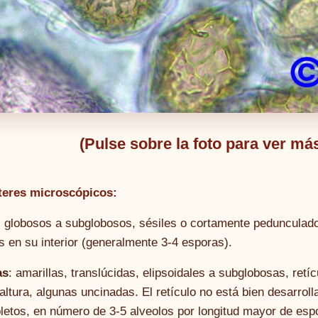
(Pulse sobre la foto para ver m
teres microscópicos:
: globosos a subglobosos, sésiles o cortamente pedunculado
s en su interior (generalmente 3-4 esporas).
as
: amarillas, translúcidas, elipsoidales a subglobosas, retí
ltura, algunas uncinadas. El retículo no está bien desarroll
letos, en número de 3-5 alveolos por longitud mayor de esp