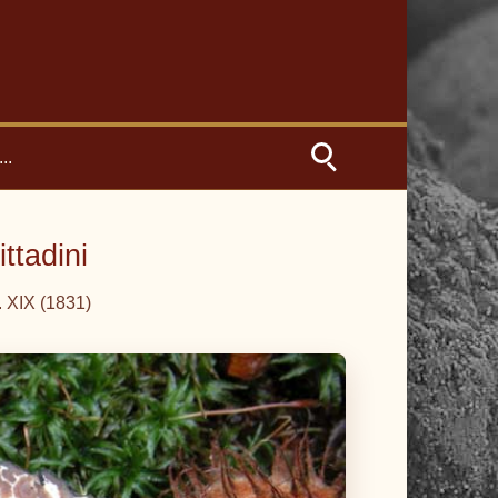
..
ttadini
g. XIX (1831)