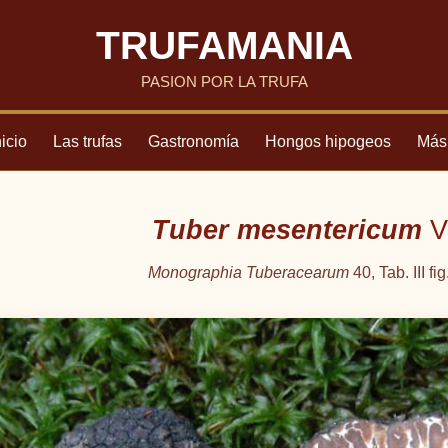
TRUFAMANIA
PASION POR LA TRUFA
nicio
Las trufas
Gastronomía
Hongos hipogeos
Más.
Tuber mesentericum
Vi
Monographia Tuberacearum
40, Tab. III fi