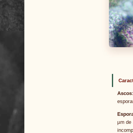
Carac
Ascos
espora
Espor
µm de a
incomp