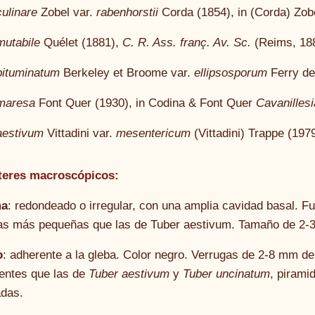
ulinare
Zobel var.
rabenhorstii
Corda (1854), in (Corda) Zo
mutabile
Quélet (1881),
C. R. Ass. franç. Av. Sc.
(Reims, 18
bituminatum
Berkeley et Broome var.
ellipsosporum
Ferry de
maresa
Font Quer (1930), in Codina & Font Quer
Cavanillesi
aestivum
Vittadini var.
mesentericum
(Vittadini) Trappe (197
teres macroscópicos:
ma
: redondeado o irregular, con una amplia cavidad basal. 
as más pequeñas que las de Tuber aestivum. Tamaño de 2-3
o
: adherente a la gleba. Color negro. Verrugas de 2-8 mm d
entes que las de
Tuber aestivum
y
Tuber uncinatum
, pirami
adas.