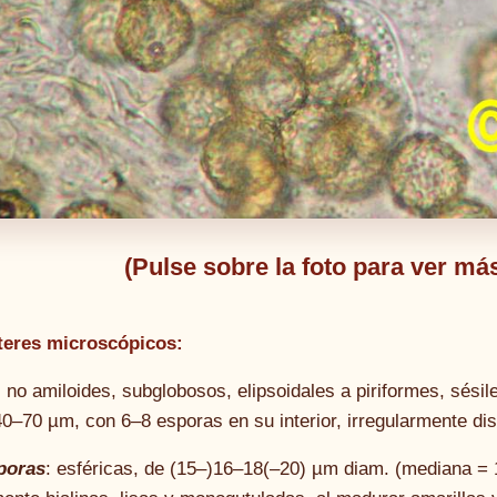
(Pulse sobre la foto para ver m
teres microscópicos:
: no amiloides, subglobosos, elipsoidales a piriformes, sés
0–70 µm, con 6–8 esporas en su interior, irregularmente distr
poras
: esféricas, de (15–)16–18(–20) µm diam. (mediana = 