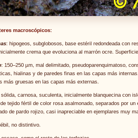
teres macroscópicos:
as
: hipogeos, subglobosos, base estéril redondeada con re
nicialmente crema que evoluciona al marrón ocre. Superficie 
o
: 150–250 µm, mal delimitado, pseudoparenquimatoso, const
icas, hialinas y de paredes finas en las capas más internas
s más gruesas en las capas más externas.
: sólida, carnosa, suculenta, inicialmente blanquecina con i
 de tejido fértil de color rosa asalmonado, separados por un 
do de pardo rojizo, casi inapreciable en ejemplares muy m
débil, no distintivo.