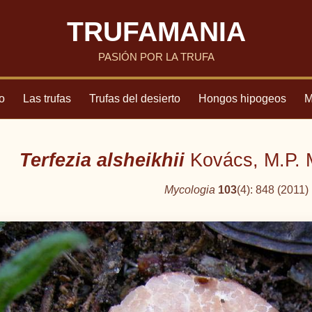
TRUFAMANIA
PASIÓN POR LA TRUFA
io
Las trufas
Trufas del desierto
Hongos hipogeos
M
Terfezia alsheikhii
Kovács, M.P. 
Mycologia
103
(4): 848 (2011)