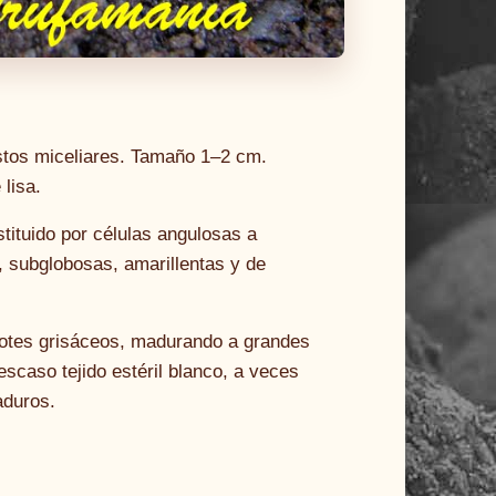
stos miceliares. Tamaño 1–2 cm.
lisa.
ituido por células angulosas a
, subglobosas, amarillentas y de
slotes grisáceos, madurando a grandes
escaso tejido estéril blanco, a veces
aduros.