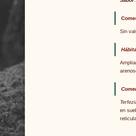
Sabor
Comes
Sin va
Hábita
Ampliam
arenos
Comen
Terfezi
en sue
reticu