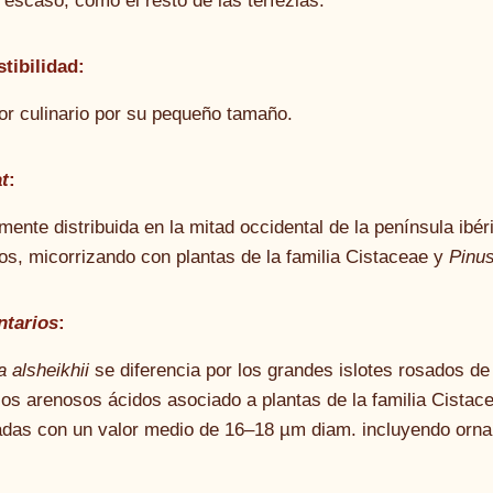
: escaso, como el resto de las terfezias.
tibilidad:
lor culinario por su pequeño tamaño.
t
:
ente distribuida en la mitad occidental de la península ibér
os, micorrizando con plantas de la familia Cistaceae y
Pinu
tarios
:
a alsheikhii
se diferencia por los grandes islotes rosados de t
los arenosos ácidos asociado a plantas de la familia Cistac
ladas con un valor medio de 16–18 µm diam. incluyendo orn