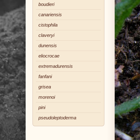
boudieri
canariensis
cistophila
claveryi
dunensis
eliocrocae
extremadurensis
fanfani
grisea
morenoi
pini
pseudoleptoderma