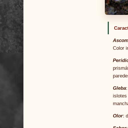
Carac
Ascom
Color i
Peridi
prismát
parede
Gleba
islotes
mancha
Olor
: 